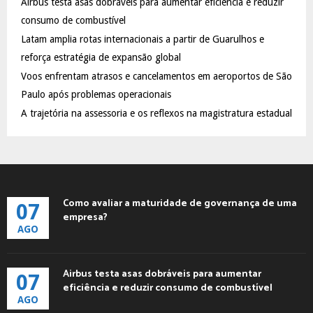
Airbus testa asas dobráveis para aumentar eficiência e reduzir
r
R
:
consumo de combustível
C
Latam amplia rotas internacionais a partir de Guarulhos e
reforça estratégia de expansão global
H
Voos enfrentam atrasos e cancelamentos em aeroportos de São
Paulo após problemas operacionais
A trajetória na assessoria e os reflexos na magistratura estadual
Como avaliar a maturidade de governança de uma
07
empresa?
AGO
Airbus testa asas dobráveis para aumentar
07
eficiência e reduzir consumo de combustível
AGO