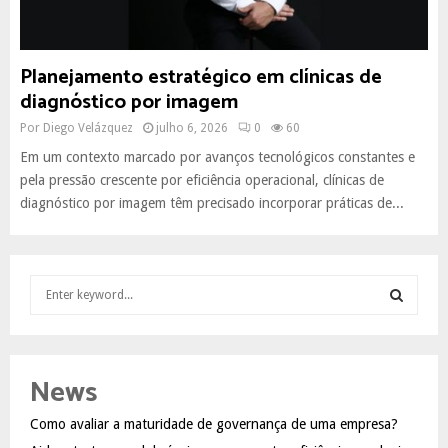
Planejamento estratégico em clínicas de
diagnóstico por imagem
Por
Diego Velázquez
julho 6, 2026
0
60
Em um contexto marcado por avanços tecnológicos constantes e
pela pressão crescente por eficiência operacional, clínicas de
diagnóstico por imagem têm precisado incorporar práticas de...
S
e
a
S
r
c
E
News
h
f
A
Como avaliar a maturidade de governança de uma empresa?
o