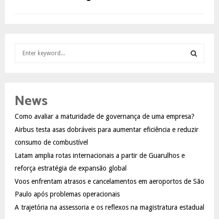
S
e
a
S
r
c
E
News
h
f
A
Como avaliar a maturidade de governança de uma empresa?
o
Airbus testa asas dobráveis para aumentar eficiência e reduzir
r
R
:
consumo de combustível
C
Latam amplia rotas internacionais a partir de Guarulhos e
reforça estratégia de expansão global
H
Voos enfrentam atrasos e cancelamentos em aeroportos de São
Paulo após problemas operacionais
A trajetória na assessoria e os reflexos na magistratura estadual