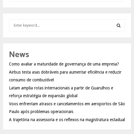
S
e
a
S
r
c
E
News
h
f
A
Como avaliar a maturidade de governança de uma empresa?
o
Airbus testa asas dobráveis para aumentar eficiência e reduzir
r
R
:
consumo de combustível
C
Latam amplia rotas internacionais a partir de Guarulhos e
reforça estratégia de expansão global
H
Voos enfrentam atrasos e cancelamentos em aeroportos de São
Paulo após problemas operacionais
A trajetória na assessoria e os reflexos na magistratura estadual