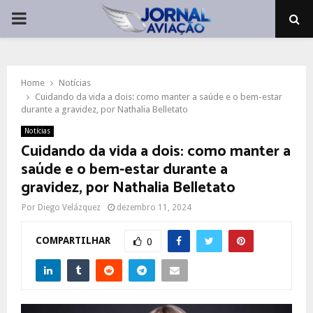
PRIMARY
MENU
Home
Notícias
Cuidando da vida a dois: como manter a saúde e o bem-estar
durante a gravidez, por Nathalia Belletato
Notícias
Cuidando da vida a dois: como manter a
saúde e o bem-estar durante a
gravidez, por Nathalia Belletato
Por
Diego Velázquez
dezembro 11, 2024
COMPARTILHAR
0