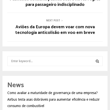
para passageiro indisciplinado
NEXT POST
Aviões da Europa devem voar com nova
tecnologia anticolisão em voo em breve
S
e
a
S
r
c
E
News
h
f
A
Como avaliar a maturidade de governança de uma empresa?
o
Airbus testa asas dobráveis para aumentar eficiência e reduzir
r
R
:
consumo de combustível