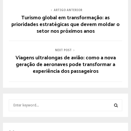
ARTIGO ANTERIOR
Turismo global em transformação: as
prioridades estratégicas que devem moldar o
setor nos próximos anos
NEXT POST
Viagens ultralongas de avião: como a nova
geração de aeronaves pode transformar a
experiência dos passageiros
S
e
a
S
r
c
E