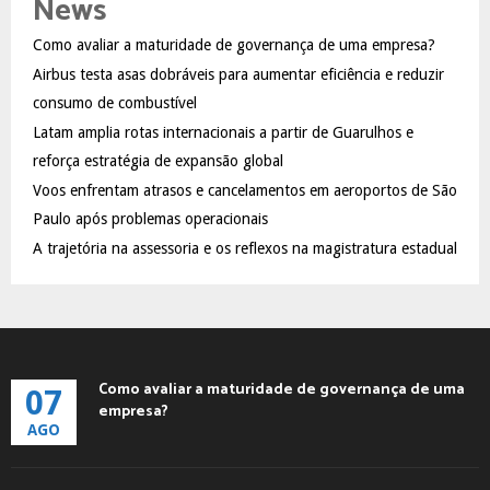
News
h
f
A
Como avaliar a maturidade de governança de uma empresa?
o
Airbus testa asas dobráveis para aumentar eficiência e reduzir
r
R
:
consumo de combustível
C
Latam amplia rotas internacionais a partir de Guarulhos e
reforça estratégia de expansão global
H
Voos enfrentam atrasos e cancelamentos em aeroportos de São
Paulo após problemas operacionais
A trajetória na assessoria e os reflexos na magistratura estadual
Como avaliar a maturidade de governança de uma
07
empresa?
AGO