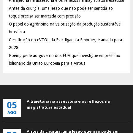
A trajetória na assessoria e os reflexos na magistratura estadual
o
Antes da cirurgia, uma lesão que não pode ser sentida ao
r
R
:
toque precisa ser marcada com precisão
C
O papel do agrônomo na valorização da produção sustentável
brasileira
H
Certificação do eVTOL da Eve, ligada à Embraer, é adiada para
2028
Boeing pede ao governo dos EUA que investigue empréstimo
bilionário da União Europeia para a Airbus
A trajetória na assessoria e os reflexos na
05
magistratura estadual
AGO
Antes da cirurgia, uma lesão que não pode ser