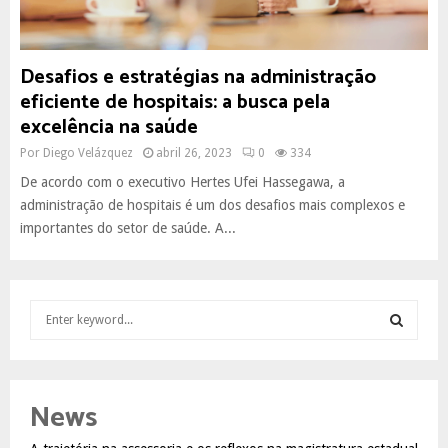
Desafios e estratégias na administração
eficiente de hospitais: a busca pela
excelência na saúde
Por
Diego Velázquez
abril 26, 2023
0
334
De acordo com o executivo Hertes Ufei Hassegawa, a
administração de hospitais é um dos desafios mais complexos e
importantes do setor de saúde. A...
S
e
a
S
r
c
E
News
h
f
A