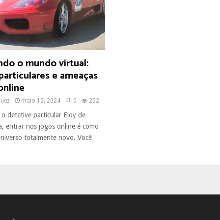
do o mundo virtual:
particulares e ameaças
online
quez
maio 15, 2024
0
252
o detetive particular Eloy de
a, entrar nos jogos online é como
niverso totalmente novo. Você