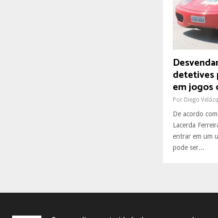
R
:
C
H
Desvendan
detetives 
em jogos 
Por
Diego Veláz
De acordo com 
Lacerda Ferreir
entrar em um u
pode ser...