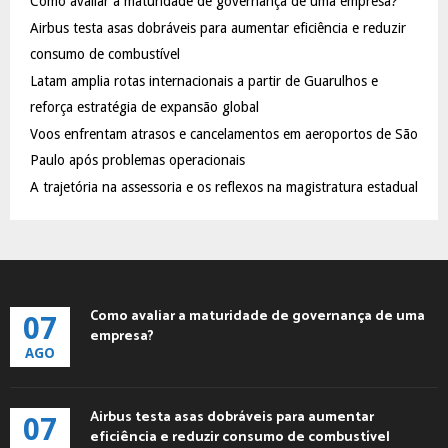
Como avaliar a maturidade de governança de uma empresa?
o
Airbus testa asas dobráveis para aumentar eficiência e reduzir
r
R
:
consumo de combustível
C
Latam amplia rotas internacionais a partir de Guarulhos e
reforça estratégia de expansão global
H
Voos enfrentam atrasos e cancelamentos em aeroportos de São
Paulo após problemas operacionais
A trajetória na assessoria e os reflexos na magistratura estadual
Como avaliar a maturidade de governança de uma
07
empresa?
AGO
Airbus testa asas dobráveis para aumentar
07
eficiência e reduzir consumo de combustível