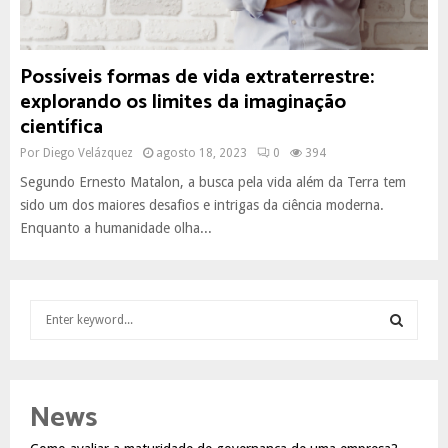
Possíveis formas de vida extraterrestre:
explorando os limites da imaginação
científica
Por
Diego Velázquez
agosto 18, 2023
0
394
Segundo Ernesto Matalon, a busca pela vida além da Terra tem
sido um dos maiores desafios e intrigas da ciência moderna.
Enquanto a humanidade olha...
S
e
a
S
r
c
E
News
h
f
A