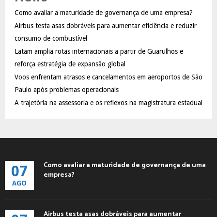
f
A
Como avaliar a maturidade de governança de uma empresa?
o
Airbus testa asas dobráveis para aumentar eficiência e reduzir
r
R
:
consumo de combustível
C
Latam amplia rotas internacionais a partir de Guarulhos e
reforça estratégia de expansão global
H
Voos enfrentam atrasos e cancelamentos em aeroportos de São
Paulo após problemas operacionais
A trajetória na assessoria e os reflexos na magistratura estadual
Como avaliar a maturidade de governança de uma
07
empresa?
AGO
Airbus testa asas dobráveis para aumentar