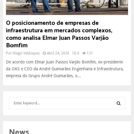
O posicionamento de empresas de
infraestrutura em mercados complexos,
como analisa Elmar Juan Passos Varjão
Bomfim
Por
Diego Velázquez
abril 24, 2026
0
121
De acordo com Elmar Juan Passos Varjão Bomfim, ex-presidente
da OAS e CEO da André Guimarães Engenharia e Infraestrutura,
empresa do Grupo André Guimarães, o...
S
e
a
S
r
c
E
News
h