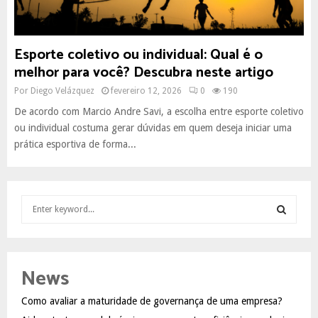
Esporte coletivo ou individual: Qual é o
melhor para você? Descubra neste artigo
Por
Diego Velázquez
fevereiro 12, 2026
0
190
De acordo com Marcio Andre Savi, a escolha entre esporte coletivo
ou individual costuma gerar dúvidas em quem deseja iniciar uma
prática esportiva de forma...
S
e
a
S
r
c
E
News
h
f
A
Como avaliar a maturidade de governança de uma empresa?
o