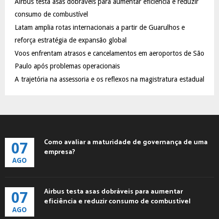
Airbus testa asas dobráveis para aumentar eficiência e reduzir
r
R
:
consumo de combustível
C
Latam amplia rotas internacionais a partir de Guarulhos e
reforça estratégia de expansão global
H
Voos enfrentam atrasos e cancelamentos em aeroportos de São
Paulo após problemas operacionais
A trajetória na assessoria e os reflexos na magistratura estadual
Como avaliar a maturidade de governança de uma
07
empresa?
AGO
Airbus testa asas dobráveis para aumentar
07
eficiência e reduzir consumo de combustível
AGO