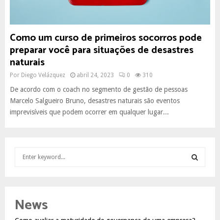
Como um curso de primeiros socorros pode
preparar você para situações de desastres
naturais
Por
Diego Velázquez
abril 24, 2023
0
310
De acordo com o coach no segmento de gestão de pessoas
Marcelo Salgueiro Bruno, desastres naturais são eventos
imprevisíveis que podem ocorrer em qualquer lugar...
S
e
a
S
r
c
E
News
h
f
A