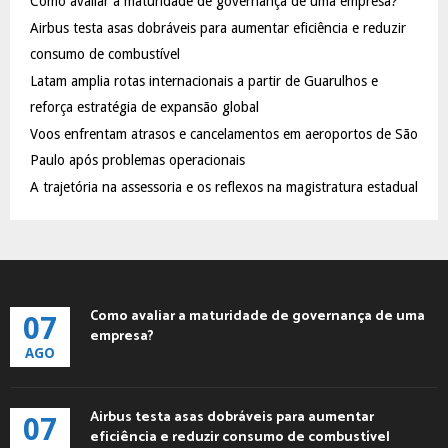
Como avaliar a maturidade de governança de uma empresa?
o
Airbus testa asas dobráveis para aumentar eficiência e reduzir
r
R
:
consumo de combustível
C
Latam amplia rotas internacionais a partir de Guarulhos e
reforça estratégia de expansão global
H
Voos enfrentam atrasos e cancelamentos em aeroportos de São
Paulo após problemas operacionais
A trajetória na assessoria e os reflexos na magistratura estadual
Como avaliar a maturidade de governança de uma
07
empresa?
AGO
Airbus testa asas dobráveis para aumentar
07
eficiência e reduzir consumo de combustível