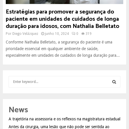
Estratégias para promover a segurança do
paciente em unidades de cuidados de longa
duração para idosos, com Nathalia Belletato
Por
Diego Velázquez
junho 10, 2024
0
319
Conforme Nathalia Belletato, a segurança do paciente é uma
prioridade essencial em qualquer ambiente de saúde,
especialmente em unidades de cuidados de longa duração para...
S
e
a
S
r
c
E
News
h
f
A
A trajetória na assessoria e os reflexos na magistratura estadual
o
Antes da cirurgia, uma lesão que não pode ser sentida ao
r
R