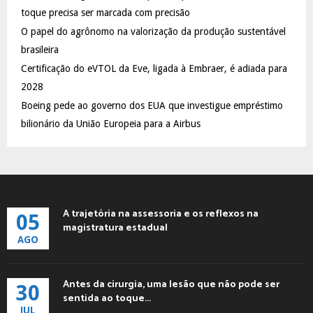
:
toque precisa ser marcada com precisão
C
O papel do agrônomo na valorização da produção sustentável
brasileira
H
Certificação do eVTOL da Eve, ligada à Embraer, é adiada para
2028
Boeing pede ao governo dos EUA que investigue empréstimo
bilionário da União Europeia para a Airbus
A trajetória na assessoria e os reflexos na
05
magistratura estadual
AGO
Antes da cirurgia, uma lesão que não pode ser
30
sentida ao toque...
JUL