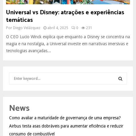
Universal vs Disney: atrações e experiências
temáticas
Por
Diego Velázquez
abril 4, 2025
0
231
O CEO Lucio Winck explica que enquanto a Disney se concentra na
magia e na nostalgia, a Universal investe em narrativas imersivas e
tecnologias avançadas...
S
e
a
S
r
c
E
News
h
f
A
Como avaliar a maturidade de governança de uma empresa?
o
Airbus testa asas dobráveis para aumentar eficiência e reduzir
r
R
:
consumo de combustível