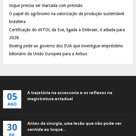
:
toque precisa ser marcada com precisão
C
O papel do agrônomo na valorização da produção sustentável
brasileira
H
Certificação do eVTOL da Eve, ligada à Embraer, é adiada para
2028
Boeing pede ao governo dos EUA que investigue empréstimo
bilionário da União Europeia para a Airbus
A trajetória na assessoria e os reflexos na
05
magistratura estadual
AGO
Antes da cirurgia, uma lesão que não pode ser
30
sentida ao toque...
JUL