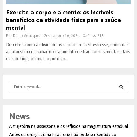
Exercite o corpo e a mente: os incríveis
benefícios da atividade física para a saúde
mental
Por
Diego Velázquez
setembro 10, 2024
0
213
Descubra como a atividade física pode reduzir estresse, aumentar
a autoestima e auxiliar no tratamento de transtornos mentais. Nos
dias de hoje, o impacto positivo...
S
e
a
S
r
c
E
News
h
f
A
A trajetória na assessoria e os reflexos na magistratura estadual
o
Antes da cirurgia, uma lesão que não pode ser sentida ao
r
R