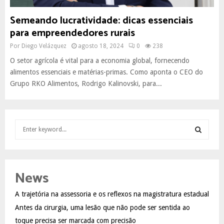
Semeando lucratividade: dicas essenciais
para empreendedores rurais
Por
Diego Velázquez
agosto 18, 2024
0
238
O setor agrícola é vital para a economia global, fornecendo
alimentos essenciais e matérias-primas. Como aponta o CEO do
Grupo RKO Alimentos, Rodrigo Kalinovski, para...
S
e
a
S
r
c
E
News
h
f
A
A trajetória na assessoria e os reflexos na magistratura estadual
o
Antes da cirurgia, uma lesão que não pode ser sentida ao
r
R
:
toque precisa ser marcada com precisão