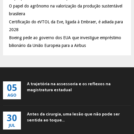
C
O papel do agrônomo na valorização da produção sustentável
brasileira
H
Certificação do eVTOL da Eve, ligada à Embraer, é adiada para
2028
Boeing pede ao governo dos EUA que investigue empréstimo
bilionário da União Europeia para a Airbus
A trajetória na assessoria e os reflexos na
05
magistratura estadual
AGO
Antes da cirurgia, uma lesão que não pode ser
30
sentida ao toque...
JUL