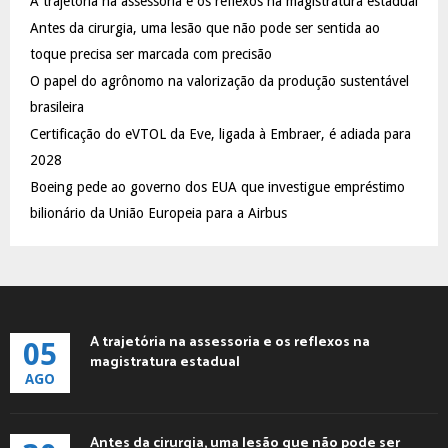
A trajetória na assessoria e os reflexos na magistratura estadual
o
Antes da cirurgia, uma lesão que não pode ser sentida ao
r
R
:
toque precisa ser marcada com precisão
C
O papel do agrônomo na valorização da produção sustentável
brasileira
H
Certificação do eVTOL da Eve, ligada à Embraer, é adiada para
2028
Boeing pede ao governo dos EUA que investigue empréstimo
bilionário da União Europeia para a Airbus
A trajetória na assessoria e os reflexos na
05
magistratura estadual
AGO
Antes da cirurgia, uma lesão que não pode ser