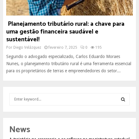
Planejamento tributário rural: a chave para
uma gestão financeira saudável e
sustentável!
Por
Diego Velázquez
fevereiro 7, 2025
0
195
Segundo o advogado especializado, Carlos Eduardo Moraes
Nunes, o planejamento tributário rural é uma ferramenta essencial
para os proprietários de terras e empreendedores do setor...
S
e
a
S
r
c
E
News
h
f
A