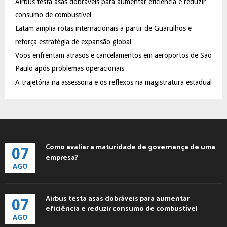
Airbus testa asas dobráveis para aumentar eficiência e reduzir
r
R
:
consumo de combustível
C
Latam amplia rotas internacionais a partir de Guarulhos e
reforça estratégia de expansão global
H
Voos enfrentam atrasos e cancelamentos em aeroportos de São
Paulo após problemas operacionais
A trajetória na assessoria e os reflexos na magistratura estadual
Como avaliar a maturidade de governança de uma
07
empresa?
AGO
Airbus testa asas dobráveis para aumentar
07
eficiência e reduzir consumo de combustível
AGO