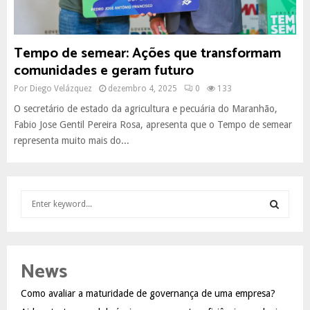
Tempo de semear: Ações que transformam
comunidades e geram futuro
Por
Diego Velázquez
dezembro 4, 2025
0
133
O secretário de estado da agricultura e pecuária do Maranhão,
Fabio Jose Gentil Pereira Rosa, apresenta que o Tempo de semear
representa muito mais do...
S
e
a
S
r
c
E
News
h
f
A
Como avaliar a maturidade de governança de uma empresa?
o