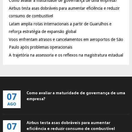
Como avaliar a maturidade de governança de uma empresa?
o
Airbus testa asas dobráveis para aumentar eficiência e reduzir
r
R
:
consumo de combustível
C
Latam amplia rotas internacionais a partir de Guarulhos e
reforça estratégia de expansão global
H
Voos enfrentam atrasos e cancelamentos em aeroportos de São
Paulo após problemas operacionais
A trajetória na assessoria e os reflexos na magistratura estadual
Como avaliar a maturidade de governança de uma
07
empresa?
AGO
Airbus testa asas dobráveis para aumentar
07
eficiência e reduzir consumo de combustível