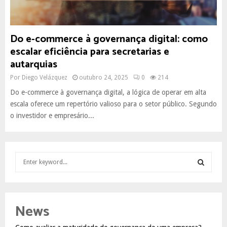
Do e-commerce à governança digital: como
escalar eficiência para secretarias e
autarquias
Por
Diego Velázquez
outubro 24, 2025
0
214
Do e-commerce à governança digital, a lógica de operar em alta
escala oferece um repertório valioso para o setor público. Segundo
o investidor e empresário...
S
e
a
S
r
c
E
News
h
f
A