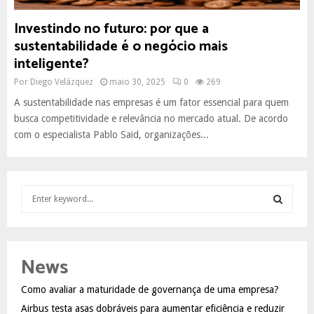
Investindo no futuro: por que a
sustentabilidade é o negócio mais
inteligente?
Por
Diego Velázquez
maio 30, 2025
0
269
A sustentabilidade nas empresas é um fator essencial para quem
busca competitividade e relevância no mercado atual. De acordo
com o especialista Pablo Said, organizações...
S
e
a
S
r
c
E
News
h
f
A
Como avaliar a maturidade de governança de uma empresa?
o
Airbus testa asas dobráveis para aumentar eficiência e reduzir
r
R