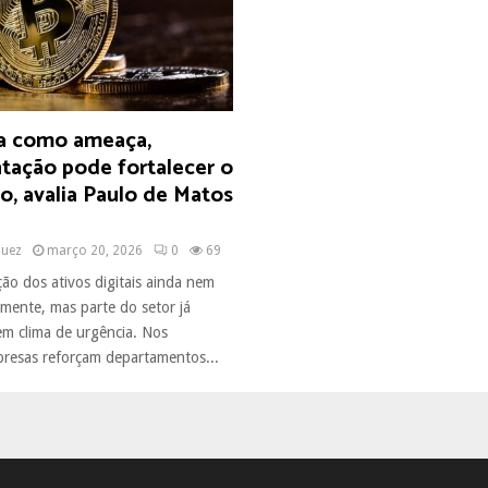
ta como ameaça,
tação pode fortalecer o
to, avalia Paulo de Matos
quez
março 20, 2026
0
69
ão dos ativos digitais ainda nem
lmente, mas parte do setor já
em clima de urgência. Nos
presas reforçam departamentos...