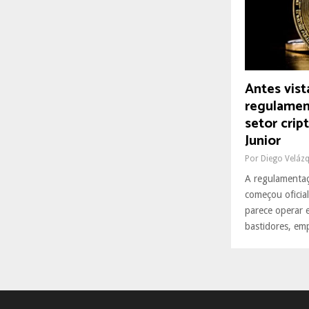
R
:
C
H
Antes vis
regulamen
setor crip
Junior
Por
Diego Veláz
A regulamentaç
começou oficia
parece operar 
bastidores, em