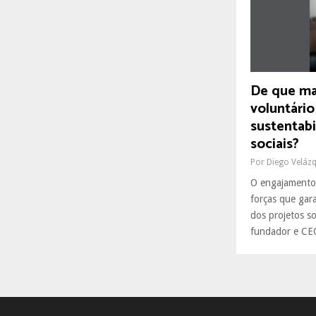
R
:
C
H
De que ma
voluntário
sustentabi
sociais?
Por
Diego Veláz
O engajamento 
forças que gar
dos projetos so
fundador e CEO