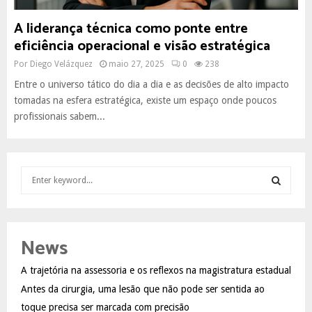
A liderança técnica como ponte entre
eficiência operacional e visão estratégica
Por
Diego Velázquez
maio 27, 2025
0
238
Entre o universo tático do dia a dia e as decisões de alto impacto
tomadas na esfera estratégica, existe um espaço onde poucos
profissionais sabem...
S
e
a
S
r
c
E
News
h
f
A
A trajetória na assessoria e os reflexos na magistratura estadual
o
Antes da cirurgia, uma lesão que não pode ser sentida ao
r
R
:
toque precisa ser marcada com precisão