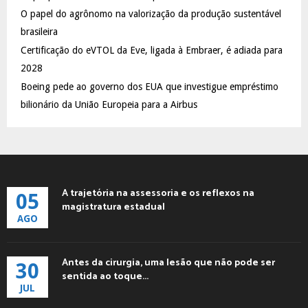
C
O papel do agrônomo na valorização da produção sustentável
brasileira
H
Certificação do eVTOL da Eve, ligada à Embraer, é adiada para
2028
Boeing pede ao governo dos EUA que investigue empréstimo
bilionário da União Europeia para a Airbus
A trajetória na assessoria e os reflexos na
05
magistratura estadual
AGO
Antes da cirurgia, uma lesão que não pode ser
30
sentida ao toque...
JUL