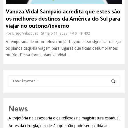
Vanuza Vidal Sampaio acredita que estes são
os melhores destinos da América do Sul para
viajar no outono/inverno
Por
Diego Velázquez
maio 11, 2023
0
432
A temporada de outono/inverno já chegou e isso significa começar
os planos daquela viagem para lugares que ficam deslumbrantes
no frio. Dessa forma, Vanuza Vidal...
S
e
a
S
r
c
E
News
h
f
A
A trajetória na assessoria e os reflexos na magistratura estadual
o
Antes da cirurgia, uma lesão que não pode ser sentida ao
r
R