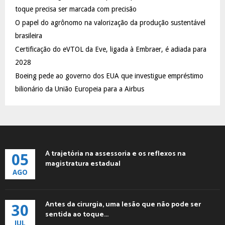
:
toque precisa ser marcada com precisão
C
O papel do agrônomo na valorização da produção sustentável
brasileira
H
Certificação do eVTOL da Eve, ligada à Embraer, é adiada para
2028
Boeing pede ao governo dos EUA que investigue empréstimo
bilionário da União Europeia para a Airbus
A trajetória na assessoria e os reflexos na
05
magistratura estadual
AGO
Antes da cirurgia, uma lesão que não pode ser
30
sentida ao toque...
JUL