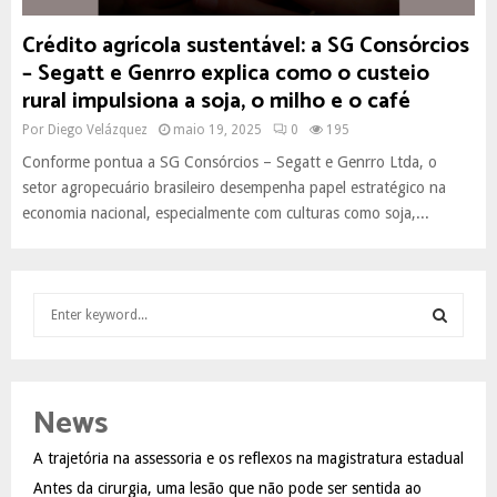
Crédito agrícola sustentável: a SG Consórcios
– Segatt e Genrro explica como o custeio
rural impulsiona a soja, o milho e o café
Por
Diego Velázquez
maio 19, 2025
0
195
Conforme pontua a SG Consórcios – Segatt e Genrro Ltda, o
setor agropecuário brasileiro desempenha papel estratégico na
economia nacional, especialmente com culturas como soja,...
S
e
a
S
r
c
E
News
h
f
A
A trajetória na assessoria e os reflexos na magistratura estadual
o
Antes da cirurgia, uma lesão que não pode ser sentida ao
r
R