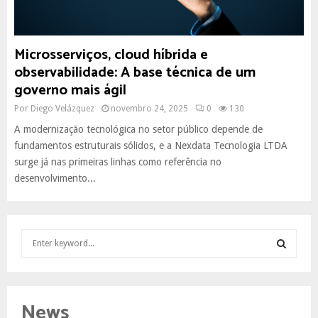
Microsserviços, cloud híbrida e
observabilidade: A base técnica de um
governo mais ágil
Por
Diego Velázquez
novembro 24, 2025
0
130
A modernização tecnológica no setor público depende de
fundamentos estruturais sólidos, e a Nexdata Tecnologia LTDA
surge já nas primeiras linhas como referência no
desenvolvimento...
S
e
a
S
r
c
E
News
h