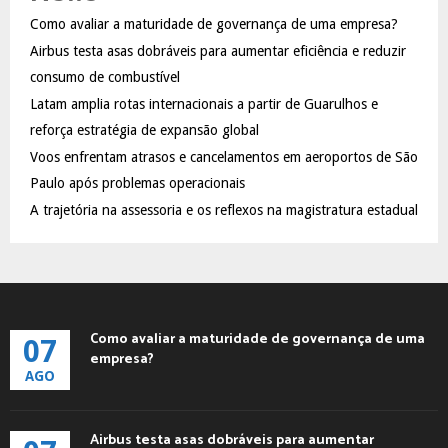
f
A
Como avaliar a maturidade de governança de uma empresa?
o
Airbus testa asas dobráveis para aumentar eficiência e reduzir
r
R
:
consumo de combustível
C
Latam amplia rotas internacionais a partir de Guarulhos e
reforça estratégia de expansão global
H
Voos enfrentam atrasos e cancelamentos em aeroportos de São
Paulo após problemas operacionais
A trajetória na assessoria e os reflexos na magistratura estadual
Como avaliar a maturidade de governança de uma
07
empresa?
AGO
Airbus testa asas dobráveis para aumentar