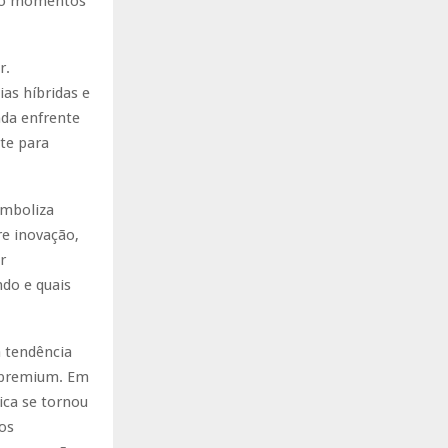
nto momentos
r.
as híbridas e
nda enfrente
te para
imboliza
e inovação,
r
do e quais
 tendência
o premium. Em
ica se tornou
os