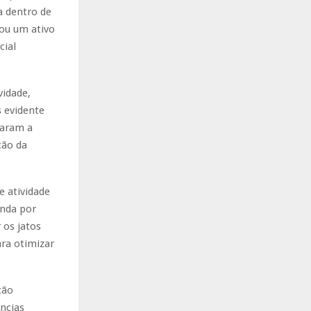
 dentro de
ou um ativo
cial
vidade,
s evidente
saram a
ção da
e atividade
anda por
os jatos
ra otimizar
ção
ências