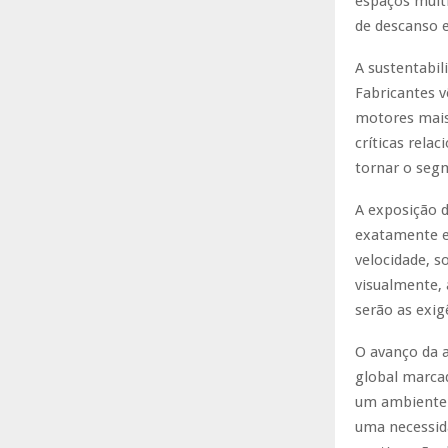
espaços mult
de descanso 
A sustentabil
Fabricantes v
motores mais 
críticas rel
tornar o seg
A exposição 
exatamente e
velocidade, s
visualmente,
serão as exi
O avanço da 
global marca
um ambiente c
uma necessida