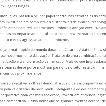
ifuncionais capazes de atender tanto reuniões corporativas qua
em viagens longas.
idade, aliás, passou a ocupar papel central nas estratégias do seto
êm investindo em combustíveis sustentáveis de aviação, tecnologi
eficientes para reduzir emissões. Embora a aviação executiva ai
acionadas ao impacto ambiental, existe uma movimentação crescen
mento menos agressivo ao meio ambiente.
do jato mais rápido do mundo durante o Catarina Aviation Show s
sse novo momento da aviação. Trata-se de uma combinação entr
ofisticação e transformação de mercado. Mais do que impressiona
 aeronaves desse porte mostram para onde o setor está caminhan
gências dos próximos anos.
aviação executiva no Brasil demonstra que o país acompanha uma
da pela valorização da mobilidade inteligente e do deslocament
orporativo cada vez mais acelerado, investir em eficiência logíst
de competitiva. E tudo indica que os grandes eventos aeronáutic