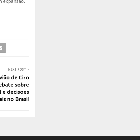
m expansão.
NEXT POST
vião de Ciro
ebate sobre
l e decisões
ais no Brasil