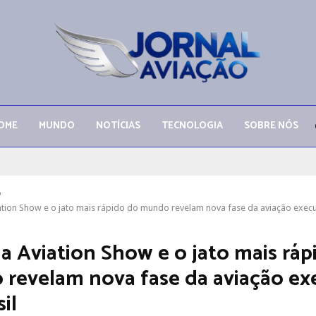
OME
MUNDO
NOTÍCIAS
TECNOLOGIA
SOBRE NÓS
o
ation Show e o jato mais rápido do mundo revelam nova fase da aviação execut
na Aviation Show e o jato mais ráp
revelam nova fase da aviação ex
il