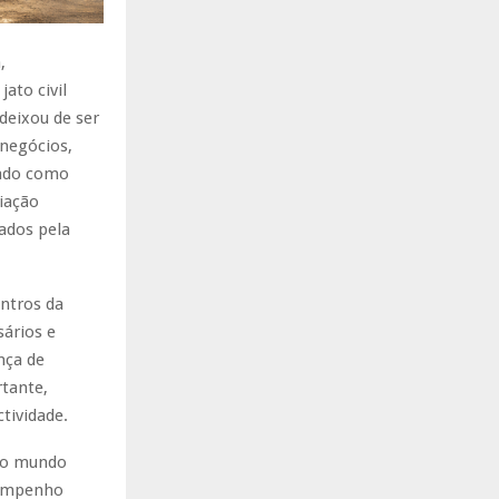
,
jato civil
deixou de ser
 negócios,
sado como
iação
ados pela
ntros da
sários e
nça de
tante,
tividade.
 do mundo
sempenho