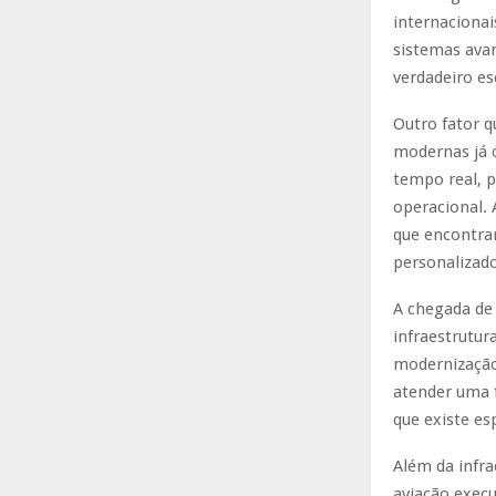
internaciona
sistemas ava
verdadeiro es
Outro fator q
modernas já 
tempo real, 
operacional. 
que encontra
personalizado
A chegada de
infraestrutur
modernização
atender uma f
que existe e
Além da infr
aviação exec