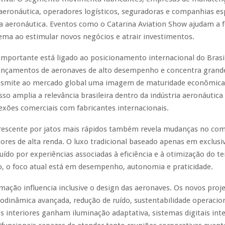
eronáutica, operadores logísticos, seguradoras e companhias es
a aeronáutica. Eventos como o Catarina Aviation Show ajudam a f
ema ao estimular novos negócios e atrair investimentos.
importante está ligado ao posicionamento internacional do Brasi
lançamentos de aeronaves de alto desempenho e concentra grand
ansmite ao mercado global uma imagem de maturidade econômica 
Isso amplia a relevância brasileira dentro da indústria aeronáutica
exões comerciais com fabricantes internacionais.
crescente por jatos mais rápidos também revela mudanças no c
res de alta renda. O luxo tradicional baseado apenas em exclusi
uído por experiências associadas à eficiência e à otimização do 
o, o foco atual está em desempenho, autonomia e praticidade.
mação influencia inclusive o design das aeronaves. Os novos proj
odinâmica avançada, redução de ruído, sustentabilidade operacio
Os interiores ganham iluminação adaptativa, sistemas digitais int