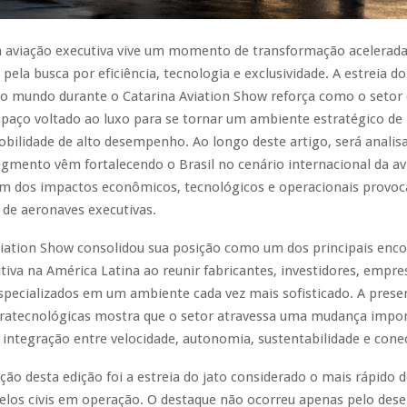
 aviação executiva vive um momento de transformação acelerada
ela busca por eficiência, tecnologia e exclusividade. A estreia do 
do mundo durante o Catarina Aviation Show reforça como o setor 
paço voltado ao luxo para se tornar um ambiente estratégico de
obilidade de alto desempenho. Ao longo deste artigo, será anali
gmento vêm fortalecendo o Brasil no cenário internacional da av
m dos impactos econômicos, tecnológicos e operacionais provoc
 de aeronaves executivas.
viation Show consolidou sua posição como um dos principais enco
tiva na América Latina ao reunir fabricantes, investidores, empre
specializados em um ambiente cada vez mais sofisticado. A prese
tratecnológicas mostra que o setor atravessa uma mudança impor
integração entre velocidade, autonomia, sustentabilidade e conec
ção desta edição foi a estreia do jato considerado o mais rápido
elos civis em operação. O destaque não ocorreu apenas pelo de