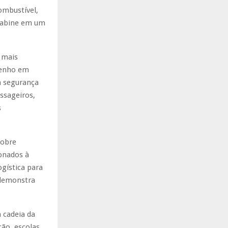
ombustível,
 cabine em um
 mais
penho em
a segurança
ssageiros,
s
sobre
ionados à
gística para
 demonstra
 cadeia da
ão, escolas