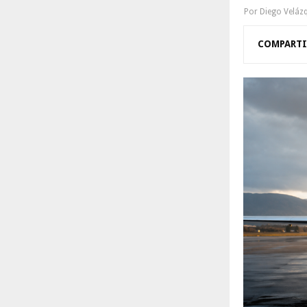
R
Por
Diego Veláz
:
C
COMPARTI
H