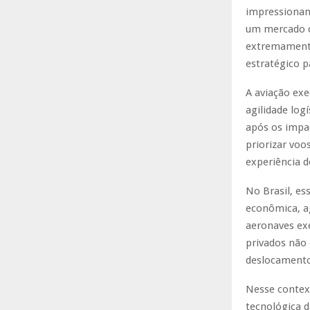
impressionan
um mercado c
extremamente 
estratégico p
A aviação exe
agilidade log
após os impa
priorizar voo
experiência d
No Brasil, es
econômica, a
aeronaves ex
privados não
deslocamento
Nesse contex
tecnológica d