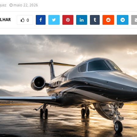
quez
maio 22, 2026
LHAR
0