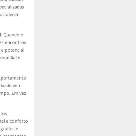
pecializadas
ortalecer
l. Quando o
es encontros
e potencial
 mundial e
omportamento
vidade vem
tempo. Em vez
etos
nal e conforto
egrados e