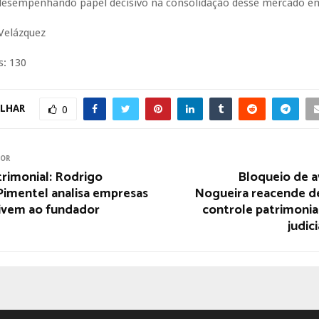
desempenhando papel decisivo na consolidação desse mercado e
Velázquez
s:
130
LHAR
0
IOR
trimonial: Rodrigo
Bloqueio de a
Pimentel analisa empresas
Nogueira reacende d
ivem ao fundador
controle patrimonia
judici