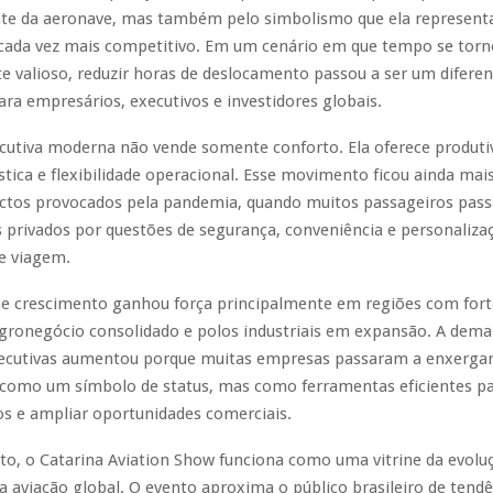
te da aeronave, mas também pelo simbolismo que ela representa
ada vez mais competitivo. Em um cenário em que tempo se torn
valioso, reduzir horas de deslocamento passou a ser um diferen
ara empresários, executivos e investidores globais.
cutiva moderna não vende somente conforto. Ela oferece produti
ística e flexibilidade operacional. Esse movimento ficou ainda mai
ctos provocados pela pandemia, quando muitos passageiros pas
s privados por questões de segurança, conveniência e personaliza
e viagem.
se crescimento ganhou força principalmente em regiões com fort
gronegócio consolidado e polos industriais em expansão. A dem
ecutivas aumentou porque muitas empresas passaram a enxergar 
 como um símbolo de status, mas como ferramentas eficientes pa
s e ampliar oportunidades comerciais.
to, o Catarina Aviation Show funciona como uma vitrine da evolu
a aviação global. O evento aproxima o público brasileiro de tend