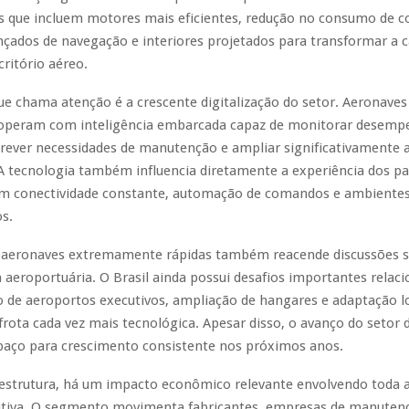
is que incluem motores mais eficientes, redução no consumo de c
nçados de navegação e interiores projetados para transformar a
critório aéreo.
ue chama atenção é a crescente digitalização do setor. Aeronaves
operam com inteligência embarcada capaz de monitorar desem
prever necessidades de manutenção e ampliar significativamente 
A tecnologia também influencia diretamente a experiência dos pa
m conectividade constante, automação de comandos e ambiente
s.
 aeronaves extremamente rápidas também reacende discussões 
a aeroportuária. O Brasil ainda possui desafios importantes relac
 de aeroportos executivos, ampliação de hangares e adaptação lo
rota cada vez mais tecnológica. Apesar disso, o avanço do setor
spaço para crescimento consistente nos próximos anos.
aestrutura, há um impacto econômico relevante envolvendo toda a
utiva. O segmento movimenta fabricantes, empresas de manutenç