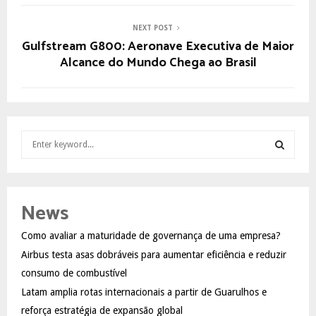
NEXT POST
Gulfstream G800: Aeronave Executiva de Maior
Alcance do Mundo Chega ao Brasil
S
e
a
S
r
c
E
News
h
f
A
Como avaliar a maturidade de governança de uma empresa?
o
Airbus testa asas dobráveis para aumentar eficiência e reduzir
r
R
:
consumo de combustível
C
Latam amplia rotas internacionais a partir de Guarulhos e
reforça estratégia de expansão global
H