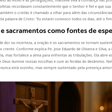
o ao exílio e às perseguições, manteve viva a confiança nas pr
rofetas recordavam constantemente que o Senhor é fiel e que sua
também o cristão é chamado a olhar para além das circunstâncias
la palavra de Cristo: “Eu estarei convosco todos os dias, até o fi
 e sacramentos como fontes de esp
de dor ou incerteza, a oração e os sacramentos se tornam susten
o crente. Conforme explica Pe. Jose Eduardo de Oliveira e Silva, a
a, mas fortalece a alma para enfrentar as tribulações. Ela abre 
e Deus ilumine nossas escolhas e cure as feridas do desânimo. Nela
 nunca está sozinho, mas sempre sustentado pela presença amor