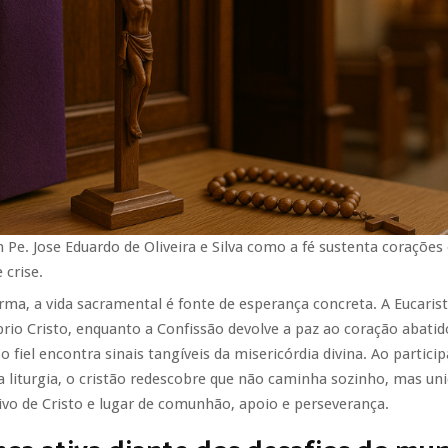
Pe. Jose Eduardo de Oliveira e Silva como a fé sustenta corações
crise.
a, a vida sacramental é fonte de esperança concreta. A Eucarist
rio Cristo, enquanto a Confissão devolve a paz ao coração abatid
o fiel encontra sinais tangíveis da misericórdia divina. Ao particip
 liturgia, o cristão redescobre que não caminha sozinho, mas unid
ivo de Cristo e lugar de comunhão, apoio e perseverança.