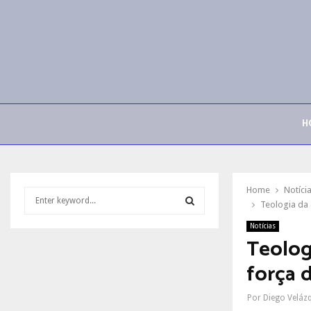
H
Home
Notíci
S
Teologia da
e
a
Notícias
S
r
Teolog
c
E
força 
h
f
A
o
Por
Diego Veláz
r