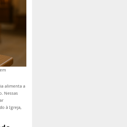
 em
ia alimenta a
o. Nessas
ar
o à Igreja,