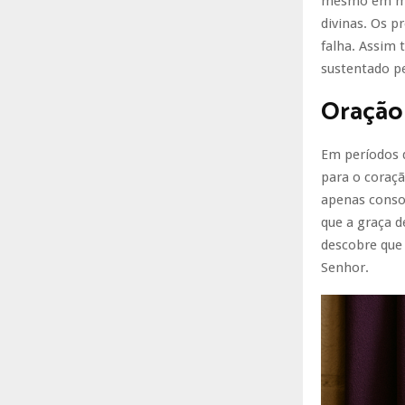
mesmo em mei
divinas. Os p
falha. Assim 
sustentado pe
Oração
Em períodos 
para o coraçã
apenas consol
que a graça d
descobre que
Senhor.