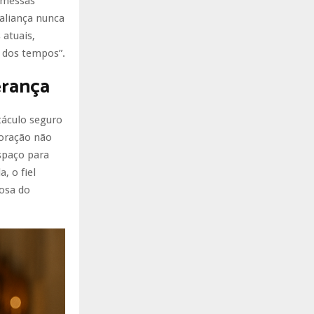
omessas
 aliança nunca
 atuais,
m dos tempos”.
erança
táculo seguro
 oração não
espaço para
, o fiel
osa do