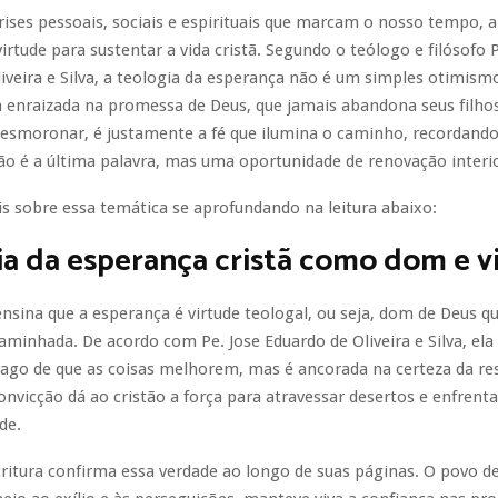
ises pessoais, sociais e espirituais que marcam o nosso tempo, 
irtude para sustentar a vida cristã. Segundo o teólogo e filósofo P
iveira e Silva, a teologia da esperança não é um simples otimis
a enraizada na promessa de Deus, que jamais abandona seus filho
desmoronar, é justamente a fé que ilumina o caminho, recordando
o é a última palavra, mas uma oportunidade de renovação interio
 sobre essa temática se aprofundando na leitura abaixo:
a da esperança cristã como dom e v
 ensina que a esperança é virtude teologal, ou seja, dom de Deus q
aminhada. De acordo com Pe. Jose Eduardo de Oliveira e Silva, ela
ago de que as coisas melhorem, mas é ancorada na certeza da re
convicção dá ao cristão a força para atravessar desertos e enfrent
de.
ritura confirma essa verdade ao longo de suas páginas. O povo de 