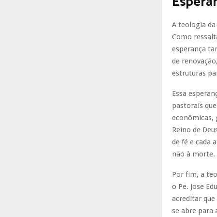
Esperan
A teologia da
Como ressalta
esperança tam
de renovação,
estruturas pa
Essa esperanç
pastorais qu
econômicas, 
Reino de Deus
de fé e cada 
não à morte.
Por fim, a te
o Pe. Jose Ed
acreditar que
se abre para 