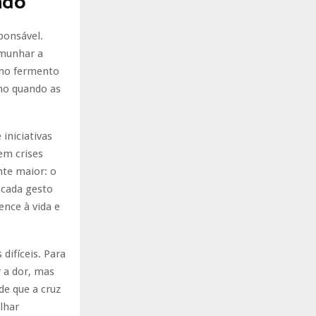
ndo
ponsável.
emunhar a
omo fermento
smo quando as
iniciativas
em crises
nte maior: o
 cada gesto
ence à vida e
difíceis. Para
r a dor, mas
de que a cruz
lhar