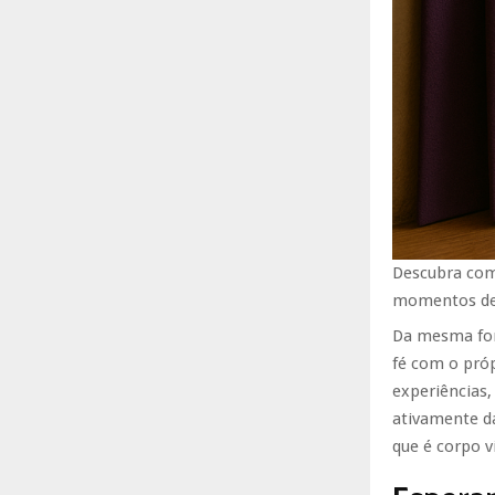
Descubra com 
momentos de 
Da mesma form
fé com o próp
experiências, 
ativamente da
que é corpo v