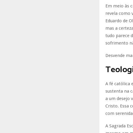
Em meio às cr
revela como v
Eduardo de Ol
mas a certez
tudo parece 
sofrimento nã
Desvende mais
Teologi
A fé católica
sustenta na c
a um desejo v
Cristo. Essa 
com serenida
A Sagrada Esc