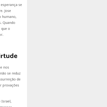
a esperança se
e. Jose
mo humano,
s. Quando
 que o
r.
irtude
ue nos
 não se reduz
ssurreição de
ar provações
Israel,