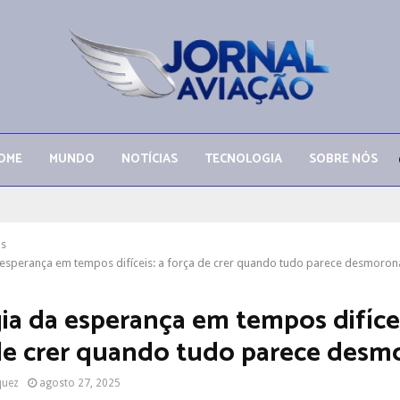
OME
MUNDO
NOTÍCIAS
TECNOLOGIA
SOBRE NÓS
as
 esperança em tempos difíceis: a força de crer quando tudo parece desmoron
ia da esperança em tempos difícei
de crer quando tudo parece desm
quez
agosto 27, 2025