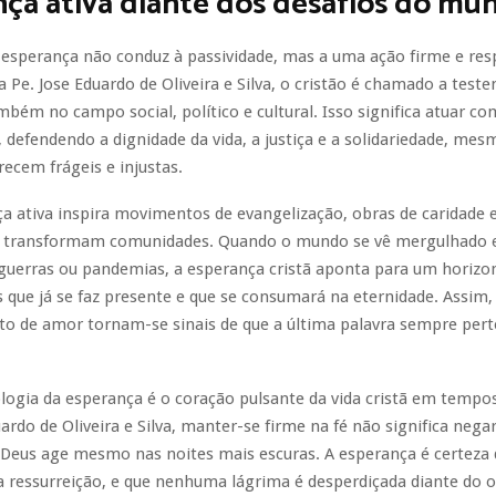
ça ativa diante dos desafios do mu
 esperança não conduz à passividade, mas a uma ação firme e res
 Pe. Jose Eduardo de Oliveira e Silva, o cristão é chamado a test
bém no campo social, político e cultural. Isso significa atuar c
 defendendo a dignidade da vida, a justiça e a solidariedade, me
recem frágeis e injustas.
a ativa inspira movimentos de evangelização, obras de caridade e 
e transformam comunidades. Quando o mundo se vê mergulhado 
guerras ou pandemias, a esperança cristã aponta para um horizo
 que já se faz presente e que se consumará na eternidade. Assim,
ato de amor tornam-se sinais de que a última palavra sempre pert
ologia da esperança é o coração pulsante da vida cristã em tempos 
uardo de Oliveira e Silva, manter-se firme na fé não significa nega
 Deus age mesmo nas noites mais escuras. A esperança é certeza 
a ressurreição, e que nenhuma lágrima é desperdiçada diante do o