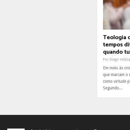
R
:
C
H
Teologia 
tempos dif
quando tu
Por
Diego Veláz
Em meio às crise
que marcam o n
como virtude pa
Segundo...