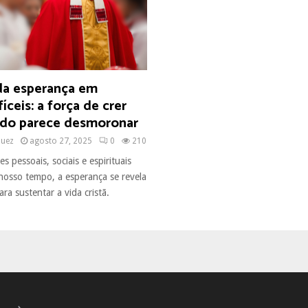
da esperança em
íceis: a força de crer
do parece desmoronar
quez
agosto 27, 2025
0
210
s pessoais, sociais e espirituais
osso tempo, a esperança se revela
ra sustentar a vida cristã.