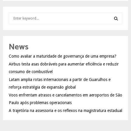
S
e
a
S
r
c
E
News
h
f
A
Como avaliar a maturidade de governança de uma empresa?
o
Airbus testa asas dobráveis para aumentar eficiência e reduzir
r
R
:
consumo de combustível
C
Latam amplia rotas internacionais a partir de Guarulhos e
reforça estratégia de expansão global
H
Voos enfrentam atrasos e cancelamentos em aeroportos de São
Paulo após problemas operacionais
A trajetória na assessoria e os reflexos na magistratura estadual