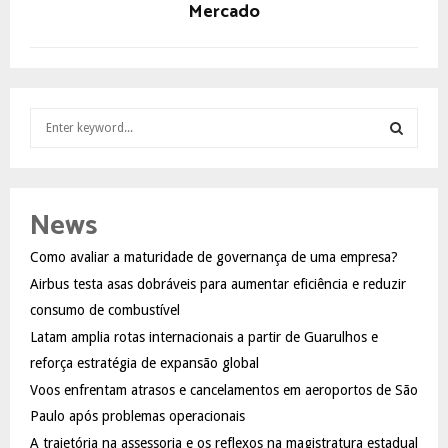
Mercado
S
e
a
S
r
c
E
News
h
f
A
Como avaliar a maturidade de governança de uma empresa?
o
Airbus testa asas dobráveis para aumentar eficiência e reduzir
r
R
:
consumo de combustível
C
Latam amplia rotas internacionais a partir de Guarulhos e
reforça estratégia de expansão global
H
Voos enfrentam atrasos e cancelamentos em aeroportos de São
Paulo após problemas operacionais
A trajetória na assessoria e os reflexos na magistratura estadual