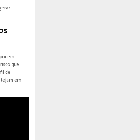
gerar
os
e podem
risco que
il de
estejam em