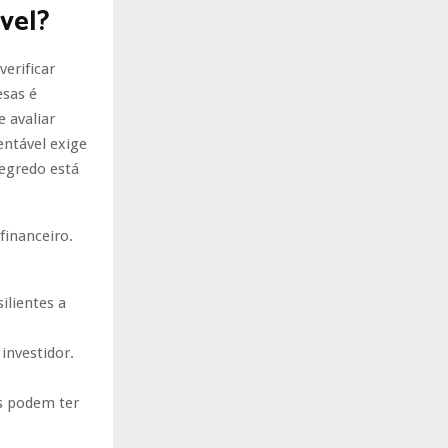
vel?
verificar
esas é
 avaliar
entável exige
egredo está
financeiro.
ilientes a
 investidor.
s podem ter