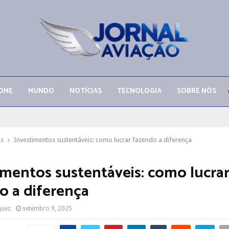
OME
MUNDO
NOTÍCIAS
TECNOLOGIA
SOBRE NÓS
as
Investimentos sustentáveis: como lucrar fazendo a diferença
imentos sustentáveis: como lucra
o a diferença
quez
setembro 9, 2025