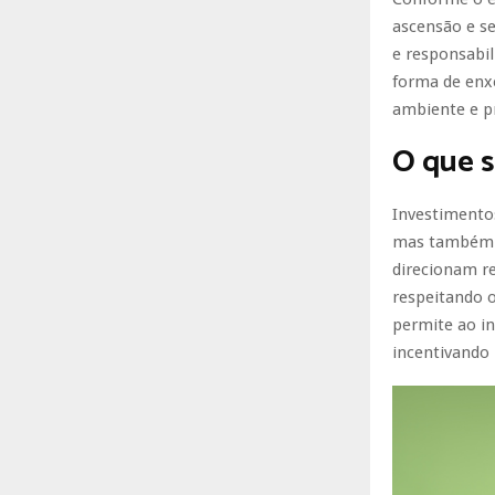
ascensão e se
e responsabi
forma de enxe
ambiente e p
O que s
Investimentos
mas também cr
direcionam r
respeitando 
permite ao in
incentivando 