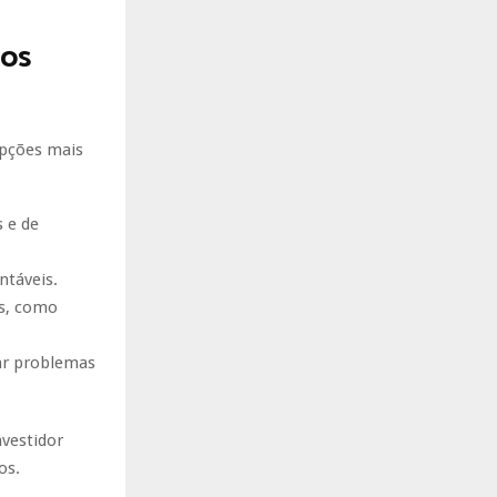
tos
opções mais
 e de
ntáveis.
is, como
ar problemas
nvestidor
os.