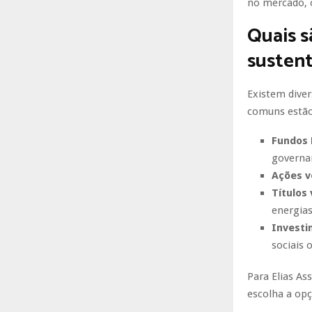
no mercado, 
Quais s
sustent
Existem diver
comuns estão
Fundos
governa
Ações v
Títulos
energias
Investi
sociais 
Para Elias As
escolha a opç