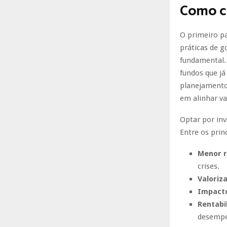
Como co
O primeiro pa
práticas de g
fundamental.
fundos que já
planejamento
em alinhar va
Optar por inv
Entre os prin
Menor r
crises.
Valoriz
Impacto
Rentabi
desempen