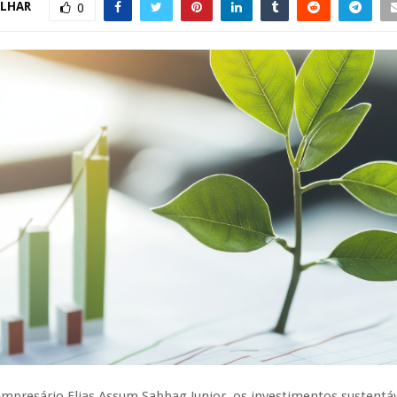
LHAR
0
mpresário Elias Assum Sabbag Junior, os investimentos sustentá