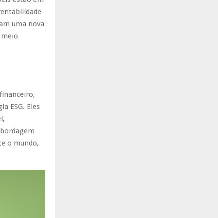
rentabilidade
ntam uma nova
o meio
financeiro,
la ESG. Eles
l,
 abordagem
nte o mundo,