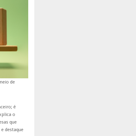
meio de
ceiro; é
xplica o
esas que
 e destaque