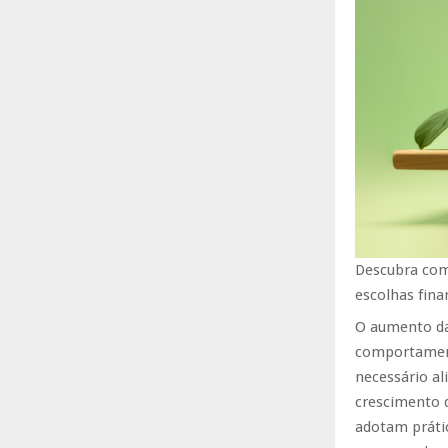
Descubra com
escolhas fina
O aumento da
comportamento
necessário al
crescimento 
adotam prátic