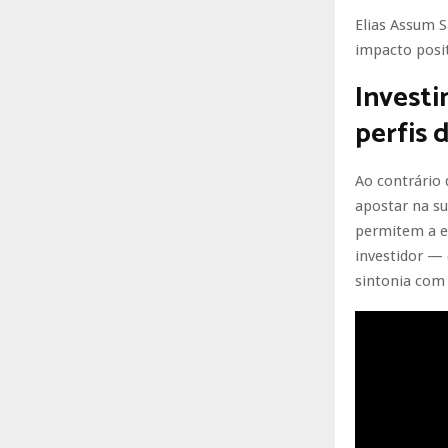
Elias Assum S
impacto posit
Investi
perfis 
Ao contrário
apostar na su
permitem a en
investidor —
sintonia com 