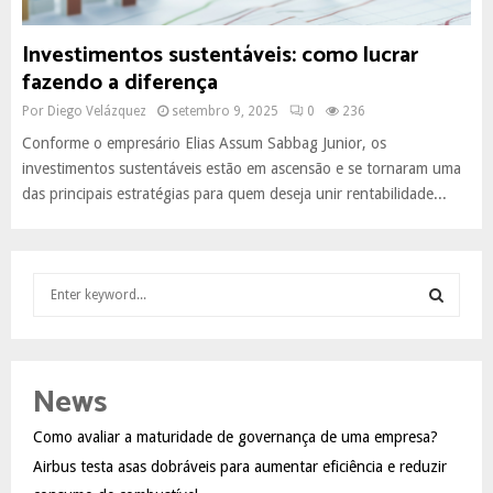
Investimentos sustentáveis: como lucrar
fazendo a diferença
Por
Diego Velázquez
setembro 9, 2025
0
236
Conforme o empresário Elias Assum Sabbag Junior, os
investimentos sustentáveis estão em ascensão e se tornaram uma
das principais estratégias para quem deseja unir rentabilidade...
S
e
a
S
r
c
E
News
h
f
A
Como avaliar a maturidade de governança de uma empresa?
o
Airbus testa asas dobráveis para aumentar eficiência e reduzir
r
R
: