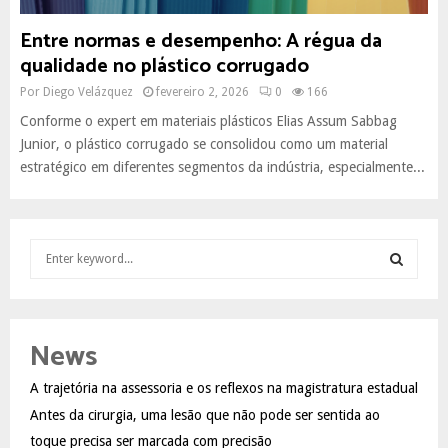
Entre normas e desempenho: A régua da
qualidade no plástico corrugado
Por
Diego Velázquez
fevereiro 2, 2026
0
166
Conforme o expert em materiais plásticos Elias Assum Sabbag
Junior, o plástico corrugado se consolidou como um material
estratégico em diferentes segmentos da indústria, especialmente...
S
e
a
S
r
c
E
News
h
f
A
A trajetória na assessoria e os reflexos na magistratura estadual
o
Antes da cirurgia, uma lesão que não pode ser sentida ao
r
R
:
toque precisa ser marcada com precisão