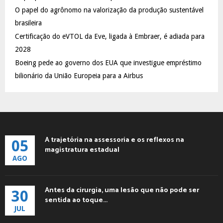
C
O papel do agrônomo na valorização da produção sustentável
brasileira
H
Certificação do eVTOL da Eve, ligada à Embraer, é adiada para
2028
Boeing pede ao governo dos EUA que investigue empréstimo
bilionário da União Europeia para a Airbus
A trajetória na assessoria e os reflexos na
05
magistratura estadual
AGO
Antes da cirurgia, uma lesão que não pode ser
30
sentida ao toque...
JUL