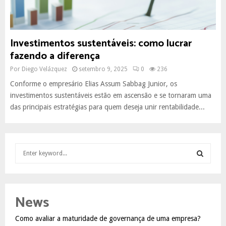
Investimentos sustentáveis: como lucrar
fazendo a diferença
Por
Diego Velázquez
setembro 9, 2025
0
236
Conforme o empresário Elias Assum Sabbag Junior, os
investimentos sustentáveis estão em ascensão e se tornaram uma
das principais estratégias para quem deseja unir rentabilidade...
S
e
a
S
r
c
E
News
h
f
A
Como avaliar a maturidade de governança de uma empresa?
o