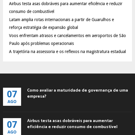
Airbus testa asas dobráveis para aumentar eficiência e reduzir
r
R
:
consumo de combustível
C
Latam amplia rotas internacionais a partir de Guarulhos e
reforça estratégia de expansão global
H
Voos enfrentam atrasos e cancelamentos em aeroportos de São
Paulo após problemas operacionais
A trajetória na assessoria e os reflexos na magistratura estadual
Como avaliar a maturidade de governança de uma
07
empresa?
AGO
Airbus testa asas dobráveis para aumentar
07
eficiência e reduzir consumo de combustível
AGO