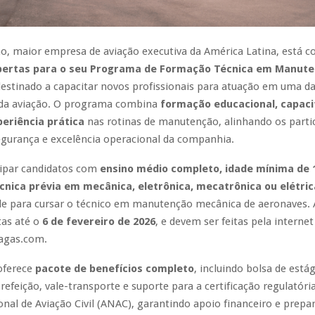
ão, maior empresa de aviação executiva da América Latina, está c
abertas para o seu Programa de Formação Técnica em Manut
destinado a capacitar novos profissionais para atuação em uma d
da aviação. O programa combina
formação educacional, capac
periência prática
nas rotinas de manutenção, alinhando os parti
egurança e excelência operacional da companhia.
ipar candidatos com
ensino médio completo, idade mínima de 
nica prévia em mecânica, eletrônica, mecatrônica ou elétric
de para cursar o técnico em manutenção mecânica de aeronaves. A
as até o
6 de fevereiro de 2026
, e devem ser feitas pela interne
agas.com.
oferece
pacote de benefícios completo
, incluindo bolsa de estág
-refeição, vale-transporte e suporte para a certificação regulatóri
nal de Aviação Civil (ANAC), garantindo apoio financeiro e prepa