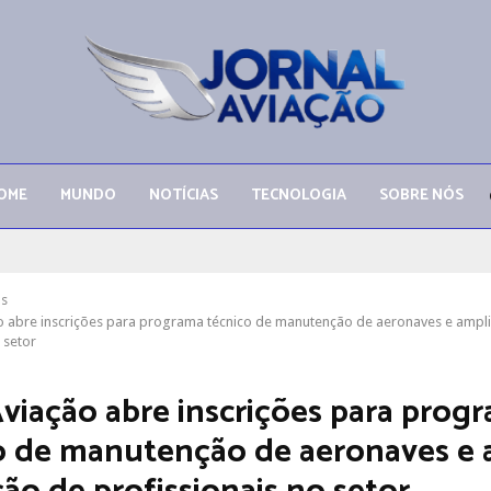
OME
MUNDO
NOTÍCIAS
TECNOLOGIA
SOBRE NÓS
as
ão abre inscrições para programa técnico de manutenção de aeronaves e ampl
 setor
Aviação abre inscrições para prog
o de manutenção de aeronaves e 