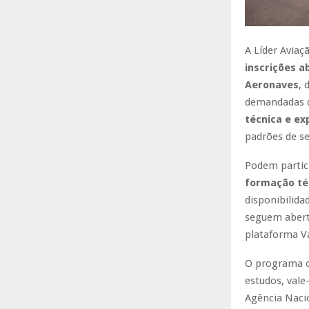
A Líder Aviaç
inscrições 
Aeronaves
, 
demandadas 
técnica e ex
padrões de s
Podem partic
formação téc
disponibilida
seguem abert
plataforma V
O programa 
estudos, vale
Agência Nacio