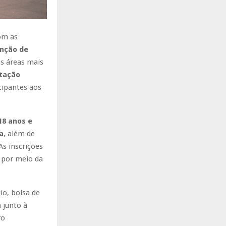
om as
enção de
as áreas mais
itação
cipantes aos
18 anos e
a
, além de
s inscrições
t por meio da
io, bolsa de
a junto à
ro