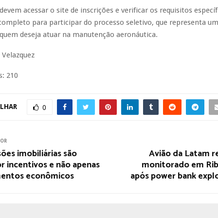
devem acessar o site de inscrições e verificar os requisitos específ
ompleto para participar do processo seletivo, que representa um
 quem deseja atuar na manutenção aeronáutica.
 Velazquez
s:
210
LHAR
0
IOR
es imobiliárias são
Avião da Latam r
r incentivos e não apenas
monitorado em Rib
mentos econômicos
após power bank explo