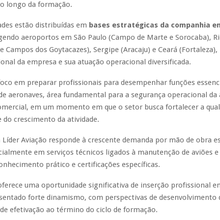
ao longo da formação.
ades estão distribuídas em
bases estratégicas da companhia e
gendo aeroportos em São Paulo (Campo de Marte e Sorocaba), Ri
e Campos dos Goytacazes), Sergipe (Aracaju) e Ceará (Fortaleza), 
onal da empresa e sua atuação operacional diversificada.
foco em preparar profissionais para desempenhar funções essenci
e aeronaves, área fundamental para a segurança operacional da 
omercial, em um momento em que o setor busca fortalecer a qual
e do crescimento da atividade.
da Líder Aviação responde à crescente demanda por mão de obra es
cialmente em serviços técnicos ligados à manutenção de aviões e 
nhecimento prático e certificações específicas.
erece uma oportunidade significativa de inserção profissional 
sentado forte dinamismo, com perspectivas de desenvolvimento d
 de efetivação ao término do ciclo de formação.