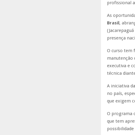
profissional 
As oportunid
Brasil
, abran
(Jacarepaguá 
presença naci
O curso tem 
manutenção d
executiva e c
técnica diant
A iniciativa 
no país, espe
que exigem co
O programa of
que tem apre
possibilidade