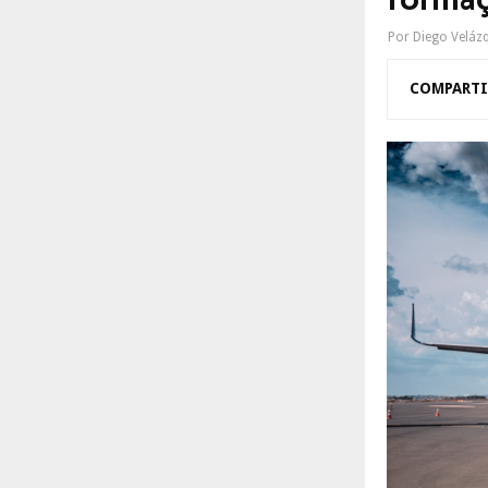
formaç
R
:
Por
Diego Veláz
C
COMPARTI
H