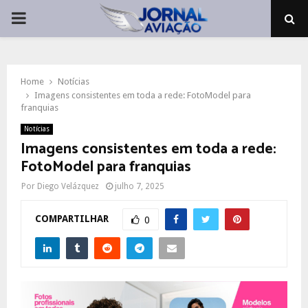
PRIMARY
MENU
Home
Notícias
Imagens consistentes em toda a rede: FotoModel para
franquias
Notícias
Imagens consistentes em toda a rede:
FotoModel para franquias
Por
Diego Velázquez
julho 7, 2025
COMPARTILHAR
0