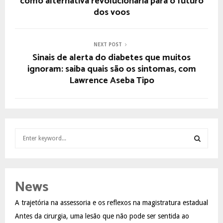
como alternativa revolucionária para o futuro
dos voos
NEXT POST
Sinais de alerta do diabetes que muitos
ignoram: saiba quais são os sintomas, com
Lawrence Aseba Tipo
S
e
a
S
r
c
E
News
h
f
A
A trajetória na assessoria e os reflexos na magistratura estadual
o
Antes da cirurgia, uma lesão que não pode ser sentida ao
r
R