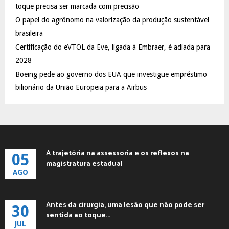
:
toque precisa ser marcada com precisão
C
O papel do agrônomo na valorização da produção sustentável
brasileira
H
Certificação do eVTOL da Eve, ligada à Embraer, é adiada para
2028
Boeing pede ao governo dos EUA que investigue empréstimo
bilionário da União Europeia para a Airbus
A trajetória na assessoria e os reflexos na
05
magistratura estadual
AGO
Antes da cirurgia, uma lesão que não pode ser
30
sentida ao toque...
JUL