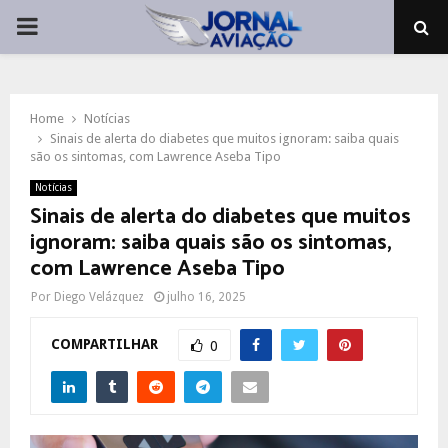
PRIMARY
MENU
Home
Notícias
Sinais de alerta do diabetes que muitos ignoram: saiba quais
são os sintomas, com Lawrence Aseba Tipo
Notícias
Sinais de alerta do diabetes que muitos
ignoram: saiba quais são os sintomas,
com Lawrence Aseba Tipo
Por
Diego Velázquez
julho 16, 2025
COMPARTILHAR
0