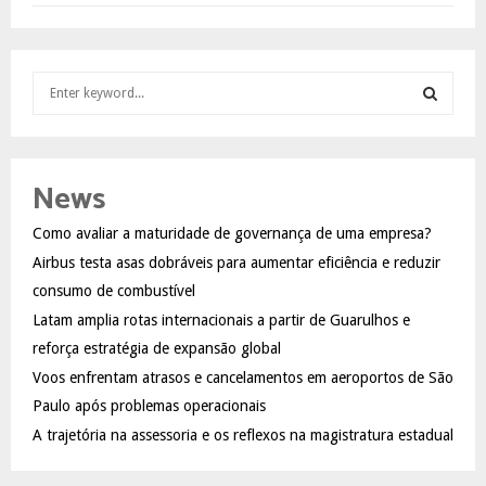
S
e
a
S
r
c
E
News
h
f
A
Como avaliar a maturidade de governança de uma empresa?
o
Airbus testa asas dobráveis para aumentar eficiência e reduzir
r
R
:
consumo de combustível
C
Latam amplia rotas internacionais a partir de Guarulhos e
reforça estratégia de expansão global
H
Voos enfrentam atrasos e cancelamentos em aeroportos de São
Paulo após problemas operacionais
A trajetória na assessoria e os reflexos na magistratura estadual