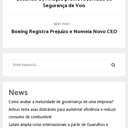
Segurança de Voo
NEXT POST
Boeing Registra Prejuízo e Nomeia Novo CEO
S
e
a
S
r
c
E
News
h
f
A
Como avaliar a maturidade de governança de uma empresa?
o
Airbus testa asas dobráveis para aumentar eficiência e reduzir
r
R
:
consumo de combustível
C
Latam amplia rotas internacionais a partir de Guarulhos e