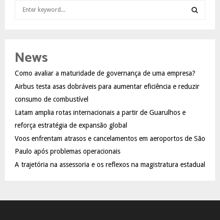
S
e
a
S
r
c
E
News
h
f
A
Como avaliar a maturidade de governança de uma empresa?
o
Airbus testa asas dobráveis para aumentar eficiência e reduzir
r
R
:
consumo de combustível
C
Latam amplia rotas internacionais a partir de Guarulhos e
reforça estratégia de expansão global
H
Voos enfrentam atrasos e cancelamentos em aeroportos de São
Paulo após problemas operacionais
A trajetória na assessoria e os reflexos na magistratura estadual