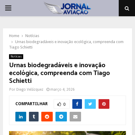
PRIMARY
MENU
Home
Notícias
Urnas biodegradáveis e inovação ecológica, compreenda com
Tiago Schietti
Notícias
Urnas biodegradáveis e inovação
ecológica, compreenda com Tiago
Schietti
Por
Diego Velázquez
março 4, 2026
COMPARTILHAR
0