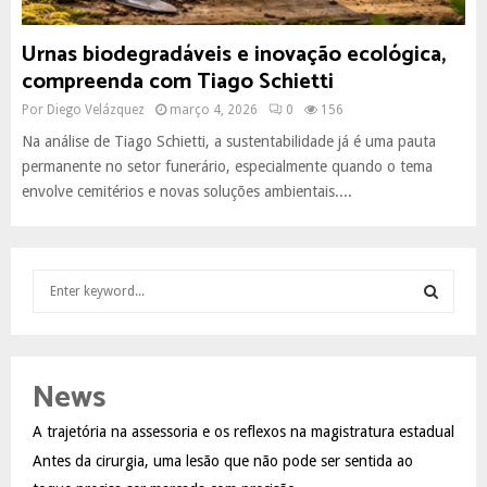
Urnas biodegradáveis e inovação ecológica,
compreenda com Tiago Schietti
Por
Diego Velázquez
março 4, 2026
0
156
Na análise de Tiago Schietti, a sustentabilidade já é uma pauta
permanente no setor funerário, especialmente quando o tema
envolve cemitérios e novas soluções ambientais....
S
e
a
S
r
c
E
News
h
f
A
A trajetória na assessoria e os reflexos na magistratura estadual
o
Antes da cirurgia, uma lesão que não pode ser sentida ao
r
R
: