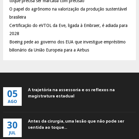
toque precisa ser marcada com precisão
C
O papel do agrônomo na valorização da produção sustentável
brasileira
H
Certificação do eVTOL da Eve, ligada à Embraer, é adiada para
2028
Boeing pede ao governo dos EUA que investigue empréstimo
bilionário da União Europeia para a Airbus
A trajetória na assessoria e os reflexos na
05
magistratura estadual
AGO
Antes da cirurgia, uma lesão que não pode ser
30
sentida ao toque...
JUL