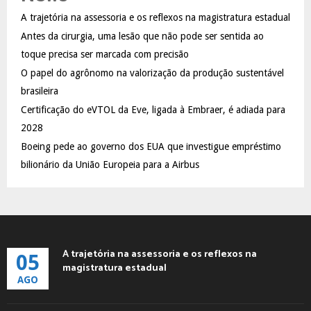
f
A
A trajetória na assessoria e os reflexos na magistratura estadual
o
Antes da cirurgia, uma lesão que não pode ser sentida ao
r
R
:
toque precisa ser marcada com precisão
C
O papel do agrônomo na valorização da produção sustentável
brasileira
H
Certificação do eVTOL da Eve, ligada à Embraer, é adiada para
2028
Boeing pede ao governo dos EUA que investigue empréstimo
bilionário da União Europeia para a Airbus
A trajetória na assessoria e os reflexos na
05
magistratura estadual
AGO