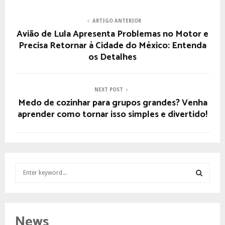
ARTIGO ANTERIOR
Avião de Lula Apresenta Problemas no Motor e
Precisa Retornar à Cidade do México: Entenda
os Detalhes
NEXT POST
Medo de cozinhar para grupos grandes? Venha
aprender como tornar isso simples e divertido!
S
e
a
S
r
c
E
News
h