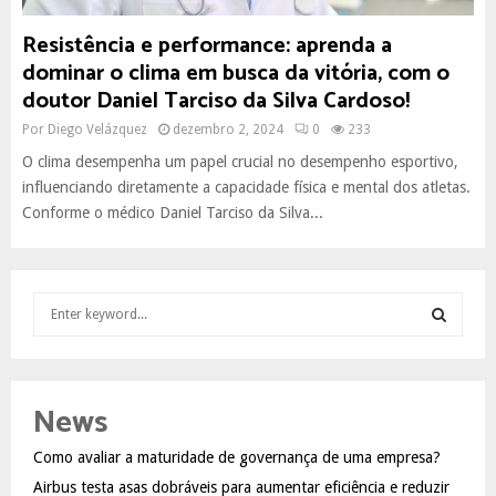
Resistência e performance: aprenda a
dominar o clima em busca da vitória, com o
doutor Daniel Tarciso da Silva Cardoso!
Por
Diego Velázquez
dezembro 2, 2024
0
233
O clima desempenha um papel crucial no desempenho esportivo,
influenciando diretamente a capacidade física e mental dos atletas.
Conforme o médico Daniel Tarciso da Silva...
S
e
a
S
r
c
E
News
h
f
A
Como avaliar a maturidade de governança de uma empresa?
o
Airbus testa asas dobráveis para aumentar eficiência e reduzir
r
R