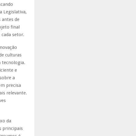
scando
 Legislativa,
s antes de
jeto final
 cada setor.
inovação
de culturas
 tecnologia.
iciente e
sobre a
ém precisa
is relevante.
ves
exo da
 principais
 insumos é