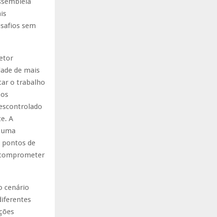
Assembleia
is
esafios sem
etor
dade de mais
tar o trabalho
 os
descontrolado
e. A
o uma
s pontos de
m comprometer
o cenário
diferentes
ações