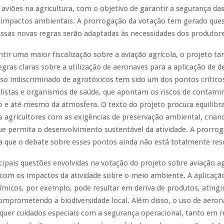
 aviões na agricultura, com o objetivo de garantir a segurança da
 impactos ambientais. A prorrogação da votação tem gerado qu
ssas novas regras serão adaptadas às necessidades dos produtore
tir uma maior fiscalização sobre a aviação agrícola, o projeto t
egras claras sobre a utilização de aeronaves para a aplicação de d
uso indiscriminado de agrotóxicos tem sido um dos pontos crítico
listas e organismos de saúde, que apontam os riscos de contami
o e até mesmo da atmosfera. O texto do projeto procura equilibra
s agricultores com as exigências de preservação ambiental, cri
ue permita o desenvolvimento sustentável da atividade. A prorro
a que o debate sobre esses pontos ainda não está totalmente reso
ipais questões envolvidas na votação do projeto sobre aviação ag
com os impactos da atividade sobre o meio ambiente. A aplicaçã
ímicos, por exemplo, pode resultar em deriva de produtos, ating
omprometendo a biodiversidade local. Além disso, o uso de aeron
equer cuidados especiais com a segurança operacional, tanto em r