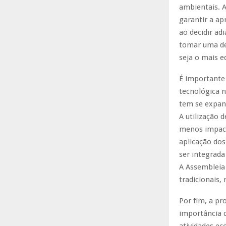
ambientais. 
garantir a ap
ao decidir ad
tomar uma dec
seja o mais e
É importante
tecnológica n
tem se expan
A utilização 
menos impact
aplicação do
ser integrada
A Assembleia
tradicionais
Por fim, a pr
importância d
atividades ec