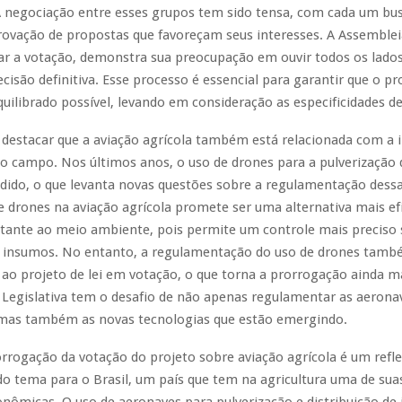
A negociação entre esses grupos tem sido tensa, com cada um bu
rovação de propostas que favoreçam seus interesses. A Assembleia
iar a votação, demonstra sua preocupação em ouvir todos os lado
isão definitiva. Esse processo é essencial para garantir que o pro
quilibrado possível, levando em consideração as especificidades de
 destacar que a aviação agrícola também está relacionada com a 
o campo. Nos últimos anos, o uso de drones para a pulverização 
dido, o que levanta novas questões sobre a regulamentação dessa
de drones na aviação agrícola promete ser uma alternativa mais ef
ante ao meio ambiente, pois permite um controle mais preciso 
s insumos. No entanto, a regulamentação do uso de drones tamb
 ao projeto de lei em votação, o que torna a prorrogação ainda ma
 Legislativa tem o desafio de não apenas regulamentar as aerona
, mas também as novas tecnologias que estão emergindo.
orrogação da votação do projeto sobre aviação agrícola é um refl
o tema para o Brasil, um país que tem na agricultura uma de suas
onômicas. O uso de aeronaves para pulverização e distribuição de