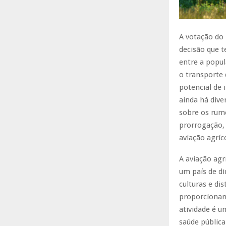
A votação do 
decisão que t
entre a popul
o transporte 
potencial de 
ainda há dive
sobre os rumo
prorrogação, 
aviação agríco
A aviação ag
um país de di
culturas e di
proporcionan
atividade é u
saúde pública