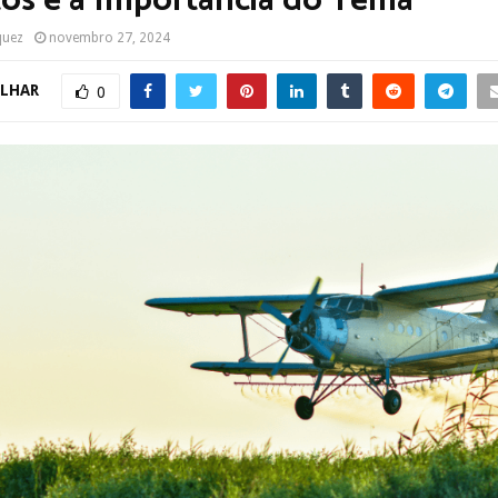
os e a Importância do Tema
quez
novembro 27, 2024
LHAR
0