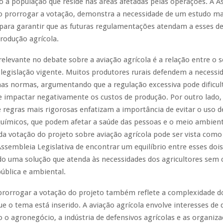
o à população que reside nas áreas afetadas pelas operações. A 
ao prorrogar a votação, demonstra a necessidade de um estudo ma
para garantir que as futuras regulamentações atendam a esses d
produção agrícola.
elevante no debate sobre a aviação agrícola é a relação entre o s
 legislação vigente. Muitos produtores rurais defendem a necessi
 nas normas, argumentando que a regulação excessiva pode dificul
e impactar negativamente os custos de produção. Por outro lado,
 regras mais rigorosas enfatizam a importância de evitar o uso 
químicos, que podem afetar a saúde das pessoas e o meio ambient
da votação do projeto sobre aviação agrícola pode ser vista com
Assembleia Legislativa de encontrar um equilíbrio entre esses doi
ndo uma solução que atenda às necessidades dos agricultores se
ública e ambiental.
 prorrogar a votação do projeto também reflete a complexidade d
ue o tema está inserido. A aviação agrícola envolve interesses de 
 o agronegócio, a indústria de defensivos agrícolas e as organiz