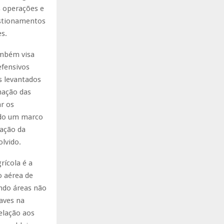
s operações e
estionamentos
s.
ambém visa
efensivos
s levantados
nação das
r os
ando um marco
gação da
lvido.
rícola é a
o aérea de
indo áreas não
aves na
elação aos