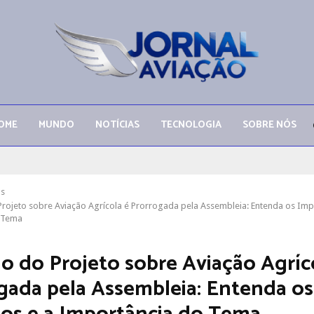
OME
MUNDO
NOTÍCIAS
TECNOLOGIA
SOBRE NÓS
as
rojeto sobre Aviação Agrícola é Prorrogada pela Assembleia: Entenda os Imp
 Tema
o do Projeto sobre Aviação Agríc
gada pela Assembleia: Entenda os