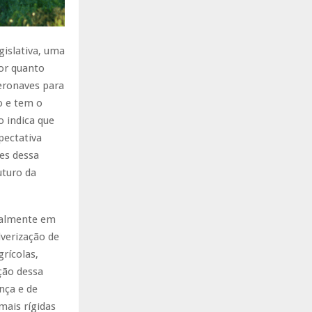
gislativa, uma
tor quanto
aeronaves para
o e tem o
o indica que
pectativa
es dessa
uturo da
ialmente em
verização de
rícolas,
ção dessa
nça e de
mais rígidas