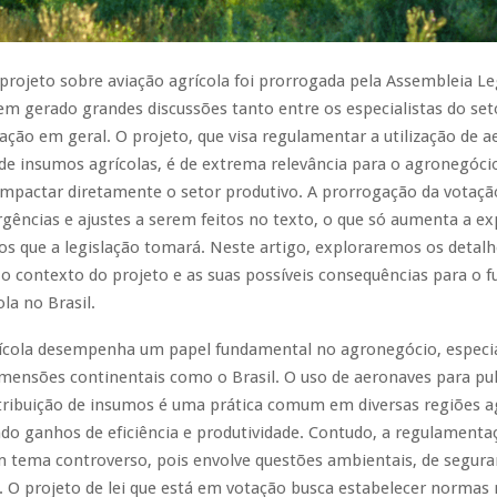
projeto sobre aviação agrícola foi prorrogada pela Assembleia Le
em gerado grandes discussões tanto entre os especialistas do se
ação em geral. O projeto, que visa regulamentar a utilização de 
de insumos agrícolas, é de extrema relevância para o agronegóci
impactar diretamente o setor produtivo. A prorrogação da votaçã
rgências e ajustes a serem feitos no texto, o que só aumenta a ex
s que a legislação tomará. Neste artigo, exploraremos os detalh
o contexto do projeto e as suas possíveis consequências para o f
la no Brasil.
rícola desempenha um papel fundamental no agronegócio, espec
mensões continentais como o Brasil. O uso de aeronaves para pul
stribuição de insumos é uma prática comum em diversas regiões ag
do ganhos de eficiência e produtividade. Contudo, a regulamenta
m tema controverso, pois envolve questões ambientais, de segura
. O projeto de lei que está em votação busca estabelecer normas 