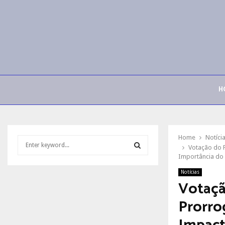
H
Home
Notíci
S
Votação do P
e
Importância do
a
S
r
Notícias
Votaçã
c
E
h
Prorro
f
A
o
r