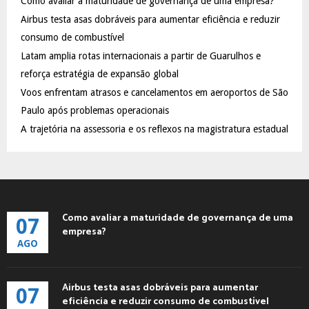
Como avaliar a maturidade de governança de uma empresa?
o
Airbus testa asas dobráveis para aumentar eficiência e reduzir
r
R
:
consumo de combustível
C
Latam amplia rotas internacionais a partir de Guarulhos e
reforça estratégia de expansão global
H
Voos enfrentam atrasos e cancelamentos em aeroportos de São
Paulo após problemas operacionais
A trajetória na assessoria e os reflexos na magistratura estadual
Como avaliar a maturidade de governança de uma
07
empresa?
AGO
Airbus testa asas dobráveis para aumentar
07
eficiência e reduzir consumo de combustível