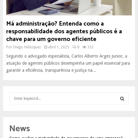
Má administração? Entenda como a
responsabilidade dos agentes públicos é a
chave para um governo eficiente
Por
Diego Velázquez
abril 1, 2025
0
332
Segundo o advogado especialista, Carlos Alberto Arges Junior, a
atuação de agentes públicos desempenha um papel essencial para
garantir a eficiência, transparência e justiça na...
S
e
a
S
r
c
E
News
h
f
A