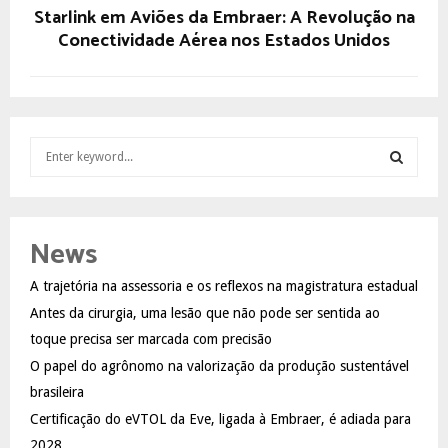
Starlink em Aviões da Embraer: A Revolução na
Conectividade Aérea nos Estados Unidos
S
e
a
S
r
c
E
News
h
f
A
A trajetória na assessoria e os reflexos na magistratura estadual
o
Antes da cirurgia, uma lesão que não pode ser sentida ao
r
R
:
toque precisa ser marcada com precisão
C
O papel do agrônomo na valorização da produção sustentável
brasileira
H
Certificação do eVTOL da Eve, ligada à Embraer, é adiada para
2028