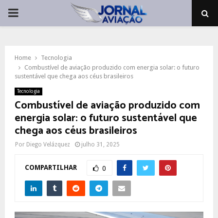
PRIMARY
MENU
Home
Tecnologia
Combustível de aviação produzido com energia solar: o futuro
sustentável que chega aos céus brasileiros
Tecnologia
Combustível de aviação produzido com
energia solar: o futuro sustentável que
chega aos céus brasileiros
Por
Diego Velázquez
julho 31, 2025
COMPARTILHAR
0