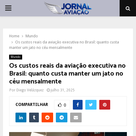
PRIMARY
MENU
Home
Mundo
Os custos reais da aviação executiva no Brasil: quanto custa
manter um jato no céu mensalmente
Mundo
Os custos reais da aviação executiva no
Brasil: quanto custa manter um jato no
céu mensalmente
Por
Diego Velázquez
julho 31, 2025
COMPARTILHAR
0