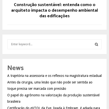
Construção sustentável: entenda como o
arquiteto impacta o desempenho ambiental
das edificações
S
e
a
S
r
c
E
News
h
f
A
A trajetória na assessoria e os reflexos na magistratura estadual
o
Antes da cirurgia, uma lesão que não pode ser sentida ao
r
R
:
toque precisa ser marcada com precisão
C
O papel do agrônomo na valorização da produção sustentável
brasileira
H
Certificação do eVTOL da Eve, ligada à Embraer, é adiada para