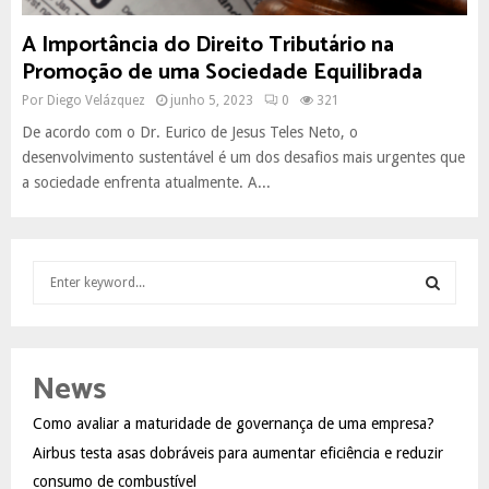
A Importância do Direito Tributário na
Promoção de uma Sociedade Equilibrada
Por
Diego Velázquez
junho 5, 2023
0
321
De acordo com o Dr. Eurico de Jesus Teles Neto, o
desenvolvimento sustentável é um dos desafios mais urgentes que
a sociedade enfrenta atualmente. A...
S
e
a
S
r
c
E
News
h
f
A
Como avaliar a maturidade de governança de uma empresa?
o
Airbus testa asas dobráveis para aumentar eficiência e reduzir
r
R
:
consumo de combustível