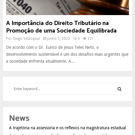
A Importância do Direito Tributário na
Promoção de uma Sociedade Equilibrada
Por
Diego Velázquez
junho 5, 2023
0
321
De acordo com o Dr. Eurico de Jesus Teles Neto, o
desenvolvimento sustentável é um dos desafios mais urgentes que
a sociedade enfrenta atualmente. A...
S
e
a
S
r
c
E
News
h
f
A
A trajetória na assessoria e os reflexos na magistratura estadual
o