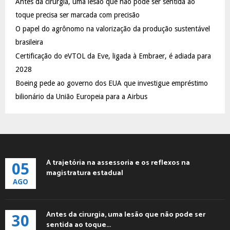
Antes da cirurgia, uma lesão que não pode ser sentida ao
r
R
:
toque precisa ser marcada com precisão
C
O papel do agrônomo na valorização da produção sustentável
brasileira
H
Certificação do eVTOL da Eve, ligada à Embraer, é adiada para
2028
Boeing pede ao governo dos EUA que investigue empréstimo
bilionário da União Europeia para a Airbus
A trajetória na assessoria e os reflexos na
05
magistratura estadual
AGO
Antes da cirurgia, uma lesão que não pode ser
30
sentida ao toque...